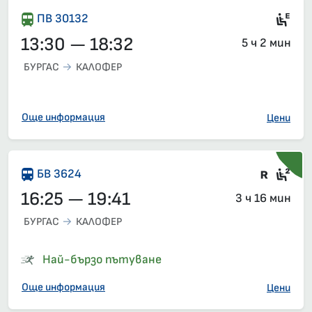
Ел
ПВ 30132
13:30 — 18:32
5 ч 2 мин
БУРГАС
КАЛОФЕР
Още информация
Цени
Влак 
Сед
БВ 3624
16:25 — 19:41
3 ч 16 мин
БУРГАС
КАЛОФЕР
Най-бързо пътуване
Още информация
Цени