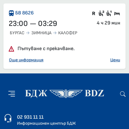
Във влака 
Седящи м
Седящ
Спа
БВ 8626
23:00 — 03:29
4 ч 29 мин
БУРГАС
ЗИМНИЦА
КАЛОФЕР
Пътуване с прекачване.
Още информация
Цени
02 931 11 11
Информационен център БДЖ