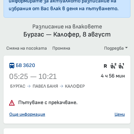
информирате за актуалното разписание на
избрания от Вас влак в деня на пътуването.
Разписание на влаковете
Бургас — Калофер, 8 август
Смяна на посоката
Промяна
Подредба
Във влак
Седящ
Сед
БВ 3620
05:25 — 10:21
4 ч 56 мин
БУРГАС
ПАВЕЛ БАНЯ
КАЛОФЕР
Влак 3620, 05:25 – 10:21, вече е заминал
Пътуване с прекачване.
Още информация
Цени