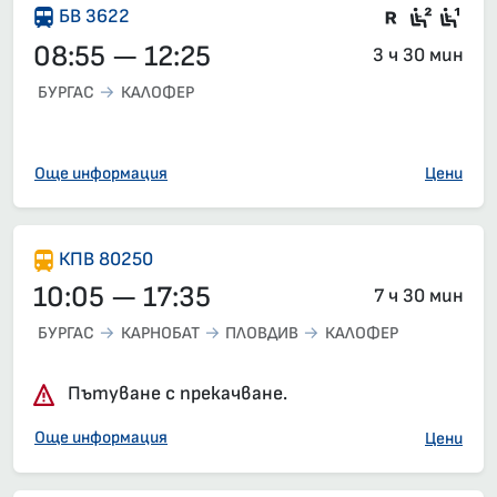
Във влак
Седящ
Сед
БВ 3622
08:55 — 12:25
3 ч 30 мин
БУРГАС
КАЛОФЕР
Още информация
Цени
КПВ 80250
10:05 — 17:35
7 ч 30 мин
БУРГАС
КАРНОБАТ
ПЛОВДИВ
КАЛОФЕР
Пътуване с прекачване.
Още информация
Цени