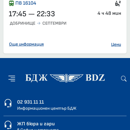
2-р
ПВ 16104
17:45 — 22:33
4 ч 48 мин
ДОБРИНИЩЕ
СЕПТЕМВРИ
Още информация
Цени
02 931 11 11
Информационен център БДЖ
ЖП бюра и гари