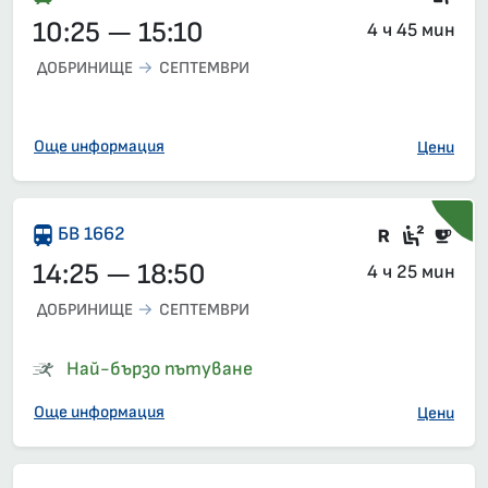
10:25 — 15:10
4 ч 45 мин
ДОБРИНИЩЕ
СЕПТЕМВРИ
Още информация
Цени
Влак със
2-ра 
Бю
БВ 1662
14:25 — 18:50
4 ч 25 мин
ДОБРИНИЩЕ
СЕПТЕМВРИ
Най-бързо пътуване
Още информация
Цени