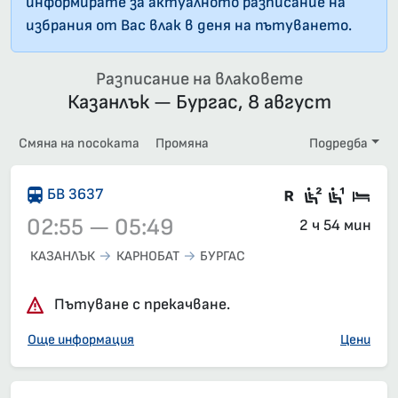
информирате за актуалното разписание на
избрания от Вас влак в деня на пътуването.
Разписание на влаковете
Казанлък — Бургас, 8 август
Смяна на посоката
Промяна
Подредба
Влак със з
Седящи м
Седящ
Спа
БВ 3637
02:55 — 05:49
2 ч 54 мин
КАЗАНЛЪК
КАРНОБАТ
БУРГАС
Влак 3637, 02:55 – 05:49, вече е заминал
Пътуване с прекачване.
Още информация
Цени