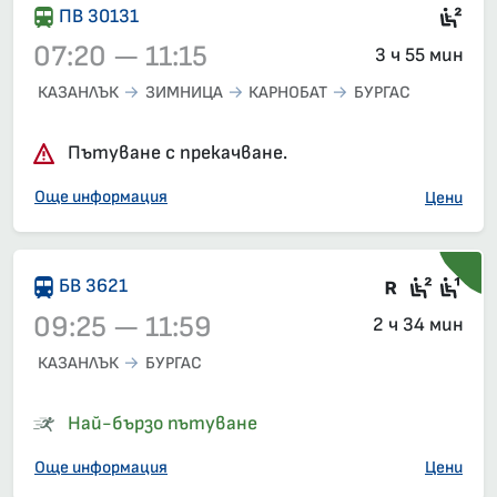
Сед
ПВ 30131
07:20 — 11:15
3 ч 55 мин
КАЗАНЛЪК
ЗИМНИЦА
КАРНОБАТ
БУРГАС
Влак 30131, 07:20 – 11:15, вече е заминал
Пътуване с прекачване.
Още информация
Цени
Във влак
Седящ
Сед
БВ 3621
09:25 — 11:59
2 ч 34 мин
КАЗАНЛЪК
БУРГАС
Влак 3621, 09:25 – 11:59, вече е заминал
Най-бързо пътуване
Още информация
Цени