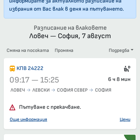
информирате за актуалното разписание на
избрания от Вас влак в деня на пътуването.
Разписание на влаковете
Ловеч — София, 7 август
Смяна на посоката
Промяна
Подредба
Ди
КПВ 24222
09:17 — 15:25
6 ч 8 мин
ЛОВЕЧ
ЛЕВСКИ
СОФИЯ СЕВЕР
СОФИЯ
Влак 24222, 09:17 – 15:25, вече е заминал
Пътуване с прекачване.
Още информация
Цени