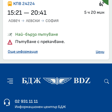
Ди
КПВ 24224
15:21 — 20:41
5 ч 20 мин
ЛОВЕЧ
ЛЕВСКИ
СОФИЯ
Най-бързо пътуване
Пътуване с прекачване.
Още информация
Цени
02 931 11 11
Информационен център БДЖ