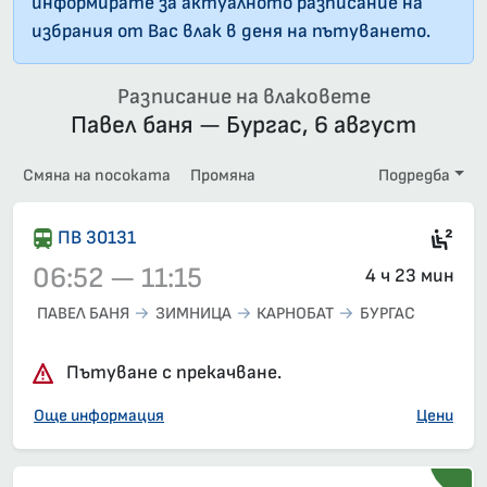
информирате за актуалното разписание на
избрания от Вас влак в деня на пътуването.
Разписание на влаковете
Павел баня — Бургас, 6 август
Смяна на посоката
Промяна
Подредба
Сед
ПВ 30131
06:52 — 11:15
4 ч 23 мин
ПАВЕЛ БАНЯ
ЗИМНИЦА
КАРНОБАТ
БУРГАС
Влак 30131, 06:52 – 11:15, вече е заминал
Пътуване с прекачване.
Още информация
Цени