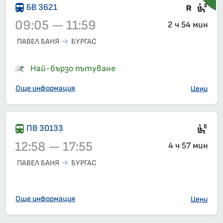
Влак 
Сед
БВ 3621
09:05 — 11:59
2 ч 54 мин
ПАВЕЛ БАНЯ
БУРГАС
Влак 3621, 09:05 – 11:59, вече е заминал
Най-бързо пътуване
Още информация
Цени
Ел
ПВ 30133
12:58 — 17:55
4 ч 57 мин
ПАВЕЛ БАНЯ
БУРГАС
Влак 30133, 12:58 – 17:55, вече е заминал
Още информация
Цени