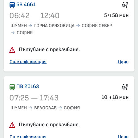
Сед
БВ 4661
06:42 — 12:40
5 ч 58 мин
ШУМЕН
ГОРНА ОРЯХОВИЦА
СОФИЯ СЕВЕР
СОФИЯ
Влак 4661, 06:42 – 12:40, вече е заминал
Пътуване с прекачване.
Още информация
Цени
Ел
ПВ 20163
07:25 — 17:43
10 ч 18 мин
ШУМЕН
БЕЛОСЛАВ
СОФИЯ
Влак 20163, 07:25 – 17:43, вече е заминал
Пътуване с прекачване.
Още информация
Цени