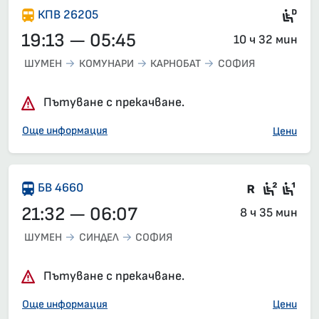
Ди
КПВ 26205
19:13 — 05:45
10 ч 32 мин
ШУМЕН
КОМУНАРИ
КАРНОБАТ
СОФИЯ
Пътуване с прекачване.
Още информация
Цени
Във влак
Рецик
Сед
БВ 4660
21:32 — 06:07
8 ч 35 мин
ШУМЕН
СИНДЕЛ
СОФИЯ
Пътуване с прекачване.
Още информация
Цени