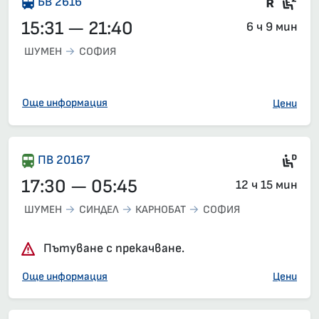
Влак 
Сед
БВ 2616
15:31 — 21:40
6 ч 9 мин
ШУМЕН
СОФИЯ
Още информация
Цени
Ди
ПВ 20167
17:30 — 05:45
12 ч 15 мин
ШУМЕН
СИНДЕЛ
КАРНОБАТ
СОФИЯ
Пътуване с прекачване.
Още информация
Цени