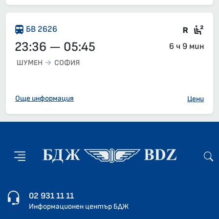
Влак 
Сед
БВ 2626
23:36 — 05:45
6 ч 9 мин
ШУМЕН
СОФИЯ
Още информация
Цени
02 931 11 11
Информационен център БДЖ