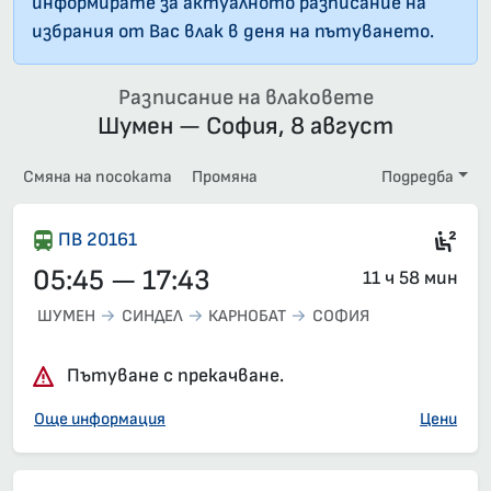
информирате за актуалното разписание на
избрания от Вас влак в деня на пътуването.
Разписание на влаковете
Шумен — София, 8 август
Смяна на посоката
Промяна
Подредба
Сед
ПВ 20161
05:45 — 17:43
11 ч 58 мин
ШУМЕН
СИНДЕЛ
КАРНОБАТ
СОФИЯ
Пътуване с прекачване.
Още информация
Цени