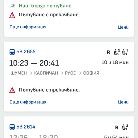
Влак 2612, 09:34 – 15:25, вече е заминал
Най-бързо пътуване
Пътуване с прекачване.
Още информация
Цени
Във влак
Седящ
Сед
БВ 2655
10:23 — 20:41
10 ч 18 мин
ШУМЕН
КАСПИЧАН
РУСЕ
СОФИЯ
Пътуване с прекачване.
Още информация
Цени
Влак 
Сед
БВ 2614
5 ч 54 мин