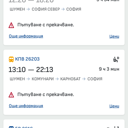
12:26 — 18:20
ШУМЕН
СОФИЯ СЕВЕР
СОФИЯ
Влак 2614, 12:26 – 18:20, вече е заминал
Пътуване с прекачване.
Още информация
Цени
Ди
КПВ 26203
13:10 — 22:13
9 ч 3 мин
ШУМЕН
КОМУНАРИ
КАРНОБАТ
СОФИЯ
Пътуване с прекачване.
Още информация
Цени