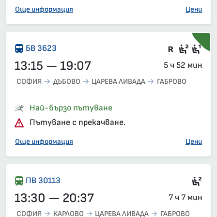
Още информация
Цени
Влак със
Седящ
Сед
БВ 3623
13:15 — 19:07
5 ч 52 мин
СОФИЯ
ДЪБОВО
ЦАРЕВА ЛИВАДА
ГАБРОВО
Най-бързо пътуване
Пътуване с прекачване.
Още информация
Цени
Сед
ПВ 30113
13:30 — 20:37
7 ч 7 мин
СОФИЯ
КАРЛОВО
ЦАРЕВА ЛИВАДА
ГАБРОВО