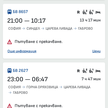
Във влака 
Седящи м
Седящ
Спа
БВ 8657
21:00 — 10:17
13 ч 17 мин
СОФИЯ
СИНДЕЛ
ЦАРЕВА ЛИВАДА
ГАБРОВО
Пътуване с прекачване.
Още информация
Цени
Влак със з
Седящи м
Седящ
Спа
БВ 2627
23:00 — 06:47
7 ч 47 мин
СОФИЯ
ГОРНА ОРЯХОВИЦА
ЦАРЕВА ЛИВАДА
ГАБРОВО
Пътуване с прекачване.