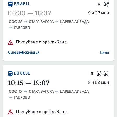
Влак 
Сед
БВ 8611
06:30 — 16:07
9 ч 37 мин
СОФИЯ
СТАРА ЗАГОРА
ЦАРЕВА ЛИВАДА
ГАБРОВО
Влак 8611, 06:30 – 16:07, вече е заминал
Пътуване с прекачване.
Още информация
Цени
Във влак
Седящ
Сед
БВ 8651
10:15 — 19:07
8 ч 52 мин
СОФИЯ
СТАРА ЗАГОРА
ЦАРЕВА ЛИВАДА
ГАБРОВО
Пътуване с прекачване.