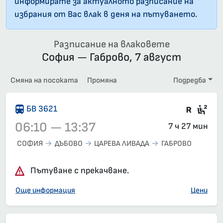
информирате за актуалното разписание на
избрания от Вас влак в деня на пътуването.
Разписание на влаковете
София — Габрово, 7 август
Смяна на посоката
Промяна
Подредба
Влак 
Сед
БВ 3621
06:10 — 13:37
7 ч 27 мин
СОФИЯ
ДЪБОВО
ЦАРЕВА ЛИВАДА
ГАБРОВО
Влак 3621, 06:10 – 13:37, вече е заминал
Пътуване с прекачване.
Още информация
Цени