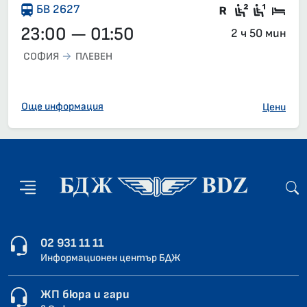
Влак със з
Седящи м
Седящ
Спа
БВ 2627
23:00 — 01:50
2 ч 50 мин
СОФИЯ
ПЛЕВЕН
Още информация
Цени
02 931 11 11
Информационен център БДЖ
ЖП бюра и гари