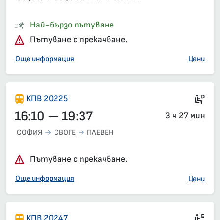
Най-бързо пътуване
Пътуване с прекачване.
Още информация
Цени
Ди
КПВ 20225
16:10 — 19:37
3 ч 27 мин
СОФИЯ
СВОГЕ
ПЛЕВЕН
Пътуване с прекачване.
Още информация
Цени
Ел
КПВ 20247