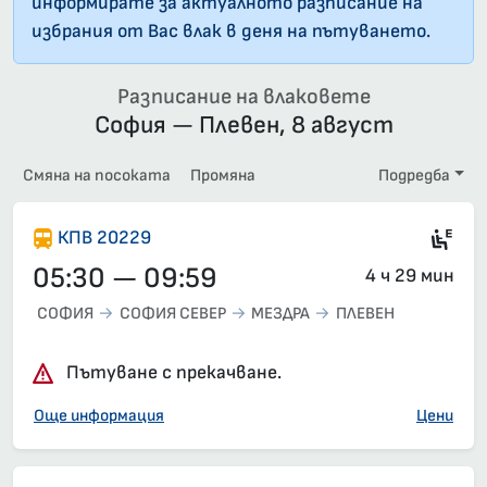
информирате за актуалното разписание на
избрания от Вас влак в деня на пътуването.
Разписание на влаковете
София — Плевен, 8 август
Смяна на посоката
Промяна
Подредба
Si
КПВ 20229
05:30 — 09:59
4 ч 29 мин
СОФИЯ
СОФИЯ СЕВЕР
МЕЗДРА
ПЛЕВЕН
Пътуване с прекачване.
Още информация
Цени