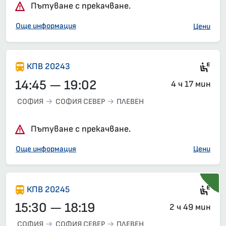
Пътуване с прекачване.
Още информация
Цени
Si
КПВ 20243
14:45 — 19:02
4 ч 17 мин
СОФИЯ
СОФИЯ СЕВЕР
ПЛЕВЕН
Пътуване с прекачване.
Още информация
Цени
Si
КПВ 20245
15:30 — 18:19
2 ч 49 мин
СОФИЯ
СОФИЯ СЕВЕР
ПЛЕВЕН