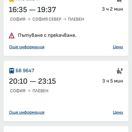
16:35 — 19:37
3 ч 2 мин
СОФИЯ
СОФИЯ СЕВЕР
ПЛЕВЕН
Пътуване с прекачване.
Още информация
Цени
Сед
БВ 9647
20:10 — 23:15
3 ч 5 мин
СОФИЯ
ПЛЕВЕН
Още информация
Цени