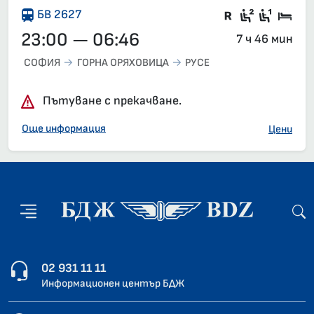
Влак със з
Седящи м
Седящ
Спа
БВ 2627
23:00 — 06:46
7 ч 46 мин
СОФИЯ
ГОРНА ОРЯХОВИЦА
РУСЕ
Пътуване с прекачване.
Още информация
Цени
02 931 11 11
Информационен център БДЖ