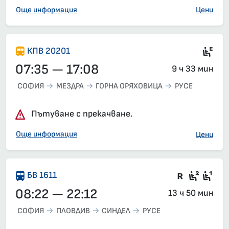
Още информация
Цени
Ел
КПВ 20201
07:35 — 17:08
9 ч 33 мин
СОФИЯ
МЕЗДРА
ГОРНА ОРЯХОВИЦА
РУСЕ
Пътуване с прекачване.
Още информация
Цени
Във влак
Седящ
Сед
БВ 1611
08:22 — 22:12
13 ч 50 мин
СОФИЯ
ПЛОВДИВ
СИНДЕЛ
РУСЕ