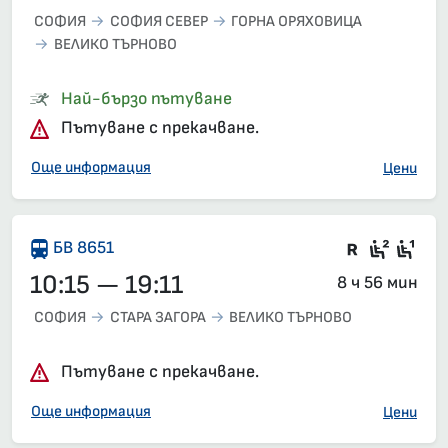
СОФИЯ
СОФИЯ СЕВЕР
ГОРНА ОРЯХОВИЦА
ВЕЛИКО ТЪРНОВО
Влак 20235, 10:10 – 14:43, вече е заминал
Най-бързо пътуване
Пътуване с прекачване.
Още информация
Цени
Във влак
Седящ
Сед
БВ 8651
10:15 — 19:11
8 ч 56 мин
СОФИЯ
СТАРА ЗАГОРА
ВЕЛИКО ТЪРНОВО
Пътуване с прекачване.
Още информация
Цени