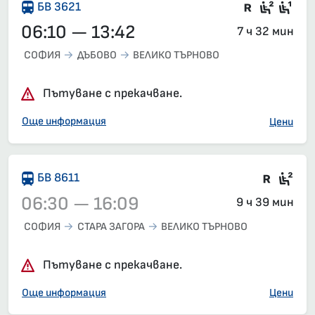
Във влак
Седящ
Сед
БВ 3621
06:10 — 13:42
7 ч 32 мин
СОФИЯ
ДЪБОВО
ВЕЛИКО ТЪРНОВО
Пътуване с прекачване.
Още информация
Цени
Влак 
Сед
БВ 8611
06:30 — 16:09
9 ч 39 мин
СОФИЯ
СТАРА ЗАГОРА
ВЕЛИКО ТЪРНОВО
Влак 8611, 06:30 – 16:09, вече е заминал
Пътуване с прекачване.
Още информация
Цени