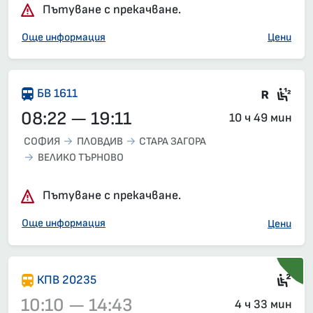
Пътуване с прекачване.
Още информация
Цени
Във в
Сед
БВ 1611
08:22 — 19:11
10 ч 49 мин
СОФИЯ
ПЛОВДИВ
СТАРА ЗАГОРА
ВЕЛИКО ТЪРНОВО
Пътуване с прекачване.
Още информация
Цени
Сед
КПВ 20235
10:10 — 14:43
4 ч 33 мин