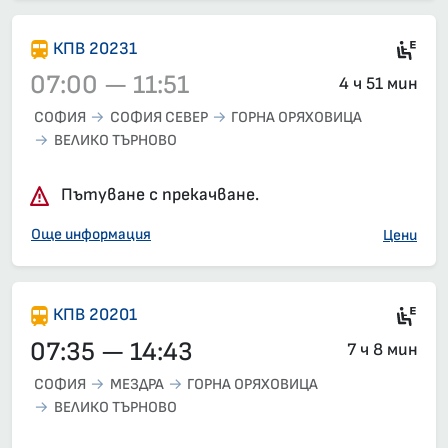
Si
КПВ 20231
07:00 — 11:51
4 ч 51 мин
СОФИЯ
СОФИЯ СЕВЕР
ГОРНА ОРЯХОВИЦА
ВЕЛИКО ТЪРНОВО
Влак 20231, 07:00 – 11:51, вече е заминал
Пътуване с прекачване.
Още информация
Цени
Ел
КПВ 20201
07:35 — 14:43
7 ч 8 мин
СОФИЯ
МЕЗДРА
ГОРНА ОРЯХОВИЦА
ВЕЛИКО ТЪРНОВО