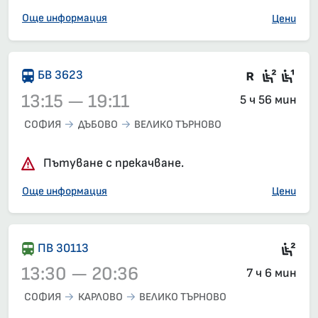
Още информация
Цени
Влак със
Седящ
Сед
БВ 3623
13:15 — 19:11
5 ч 56 мин
СОФИЯ
ДЪБОВО
ВЕЛИКО ТЪРНОВО
Влак 3623, 13:15 – 19:11, вече е заминал
Пътуване с прекачване.
Още информация
Цени
Сед
ПВ 30113
13:30 — 20:36
7 ч 6 мин
СОФИЯ
КАРЛОВО
ВЕЛИКО ТЪРНОВО
Влак 30113, 13:30 – 20:36, вече е заминал