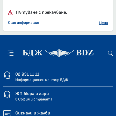
Влак 2627, 23:00 – 05:28, вече е заминал
Пътуване с прекачване.
Още информация
Цени
02 931 11 11
Информационен център БДЖ
ЖП бюра и гари
в София и страната
Сигнали и жалби