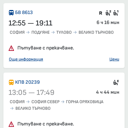
Влак със
Седящ
Сед
БВ 8613
12:55 — 19:11
6 ч 16 мин
СОФИЯ
ПОДУЯНЕ
ТУЛОВО
ВЕЛИКО ТЪРНОВО
Пътуване с прекачване.
Още информация
Цени
Ел
КПВ 20239
13:05 — 17:49
4 ч 44 мин
СОФИЯ
СОФИЯ СЕВЕР
ГОРНА ОРЯХОВИЦА
ВЕЛИКО ТЪРНОВО
Влак 20239, 13:05 – 17:49, вече е заминал
Пътуване с прекачване.