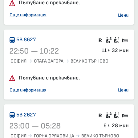
Пътуване с прекачване.
Още информация
Цени
Във влака 
Седящи м
Седящ
Спа
БВ 8627
22:50 — 10:22
11 ч 32 мин
СОФИЯ
СТАРА ЗАГОРА
ВЕЛИКО ТЪРНОВО
Влак 8627, 22:50 – 10:22, вече е заминал
Пътуване с прекачване.
Още информация
Цени
Влак със з
Седящи м
Седящ
Спа
БВ 2627
23:00 — 05:28
6 ч 28 мин
СОФИЯ
ГОРНА ОРЯХОВИЦА
ВЕЛИКО ТЪРНОВО