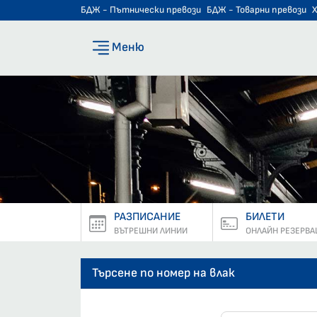
БДЖ - Пътнически превози
БДЖ - Товарни превози
Меню
РАЗПИСАНИЕ
БИЛЕТИ
ВЪТРЕШНИ ЛИНИИ
ОНЛАЙН РЕЗЕРВА
Търсене по номер на влак