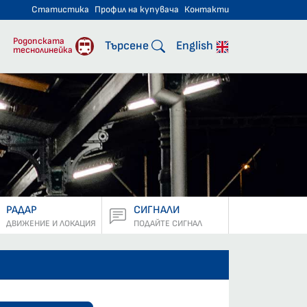
Статистика
Профил на купувача
Контакти
тнически превози
Родопската
Търсене
English
теснолинейка
РАДАР
СИГНАЛИ
ДВИЖЕНИЕ И ЛОКАЦИЯ
ПОДАЙТЕ СИГНАЛ