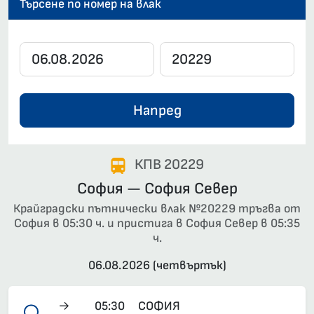
Търсене по номер на влак
Напред
КПВ 20229
София — София Север
Крайградски пътнически влак №20229 тръгва от
София в 05:30 ч. и пристига в София Север в 05:35
ч.
06.08.2026 (четвъртък)
→
05:30
СОФИЯ