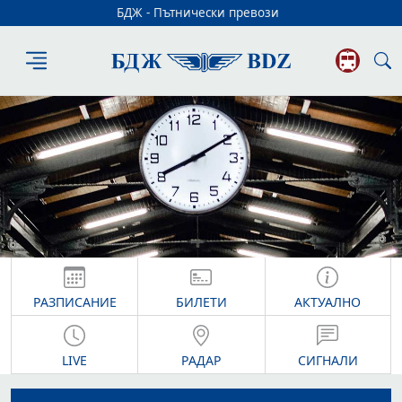
БДЖ - Пътнически превози
БДЖ - Пътнич
РАЗПИСАНИЕ
БИЛЕТИ
АКТУАЛНО
LIVE
РАДАР
СИГНАЛИ