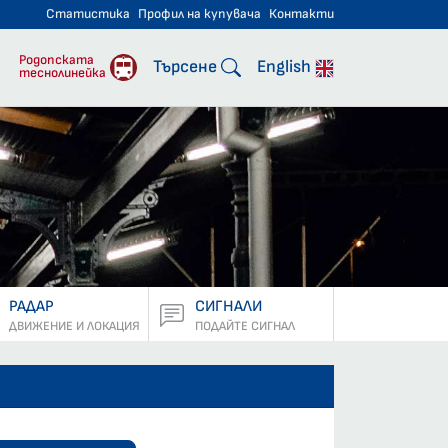
Статистика
Профил на купувача
Контакти
тнически превози
Родопската
Търсене
English
теснолинейка
РАДАР
СИГНАЛИ
ДВИЖЕНИЕ И ЛОКАЦИЯ
ПОДАЙТЕ СИГНАЛ