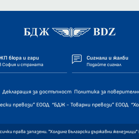
ЖП бюра и гари
Сигнали и жалби
в София и страната
Подайте сигнал
Декларация за достъпност
Политика за поверител
ески превози” ЕООД
“БДЖ - Товарни превози” ЕООД
“Х
сички права запазени. "Холдинг Български държавни железници"