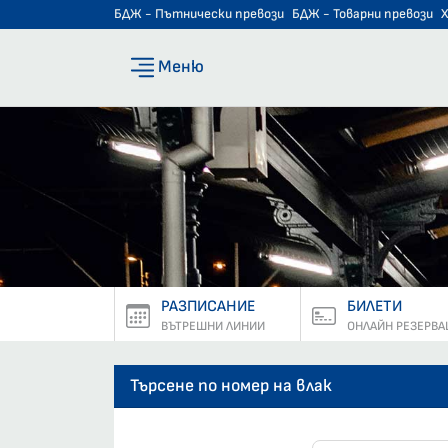
БДЖ - Пътнически превози
БДЖ - Товарни превози
Меню
РАЗПИСАНИЕ
БИЛЕТИ
ВЪТРЕШНИ ЛИНИИ
ОНЛАЙН РЕЗЕРВА
Търсене по номер на влак