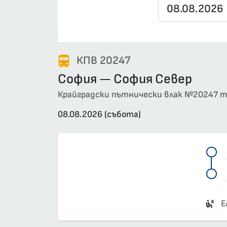
КПВ 20247
София — София Север
Крайградски пътнически влак №20247 тръ
08.08.2026 (събота)
Е