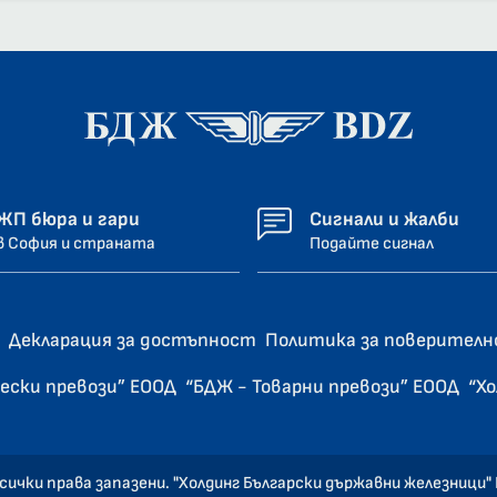
ЖП бюра и гари
Сигнали и жалби
в София и страната
Подайте сигнал
Декларация за достъпност
Политика за поверител
ески превози” ЕООД
“БДЖ - Товарни превози” ЕООД
“Х
сички права запазени. "Холдинг Български държавни железници"