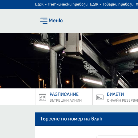
БДЖ - Пътнически превози
БДЖ - Товарни превози
Меню
РАЗПИСАНИЕ
БИЛЕТИ
ВЪТРЕШНИ ЛИНИИ
ОНЛАЙН РЕЗЕРВА
Търсене по номер на влак