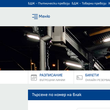
БДЖ - Пътнически превози
БДЖ - Товарни превози
Меню
РАЗПИСАНИЕ
БИЛЕТИ
ВЪТРЕШНИ ЛИНИИ
ОНЛАЙН РЕЗЕРВА
Търсене по номер на влак