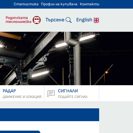
Статистика
Профил на купувача
Контакти
тнически превози
Родопската
Търсене
English
теснолинейка
РАДАР
СИГНАЛИ
ДВИЖЕНИЕ И ЛОКАЦИЯ
ПОДАЙТЕ СИГНАЛ