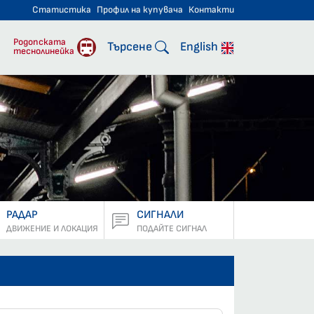
Статистика
Профил на купувача
Контакти
тнически превози
Родопската
Търсене
English
теснолинейка
РАДАР
СИГНАЛИ
ДВИЖЕНИЕ И ЛОКАЦИЯ
ПОДАЙТЕ СИГНАЛ