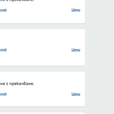
ация
Цени
елна резервация
он, задължителна резервация
ация
Цени
е с прекачване.
ация
Цени