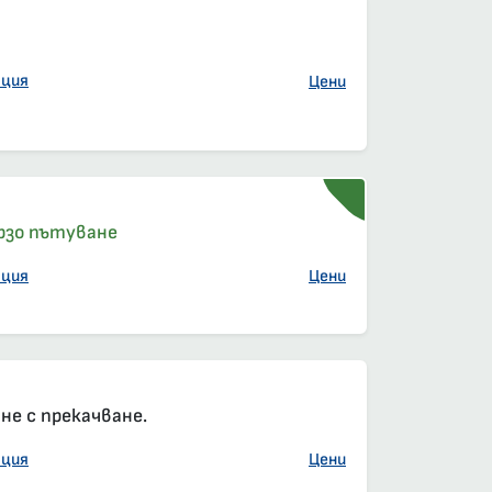
ация
Цени
рзо пътуване
ация
Цени
елна резервация
е, задължителна резервация
аса
е с прекачване.
ация
Цени