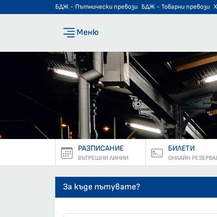
БДЖ - Пътнически превози
БДЖ - Товарни превози
Меню
РАЗПИСАНИЕ
БИЛЕТИ
ВЪТРЕШНИ ЛИНИИ
ОНЛАЙН РЕЗЕРВА
За къде пътувате?