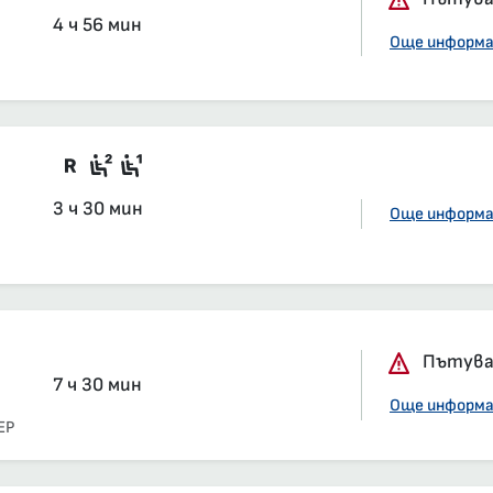
4 ч 56 мин
Още информ
Във влака има вагони със задължит
Седящи места, 2-ра класа, салон
Седящи места, 1-ва класа, сал
3 ч 30 мин
Още информ
Пътуван
7 ч 30 мин
Още информ
ЕР