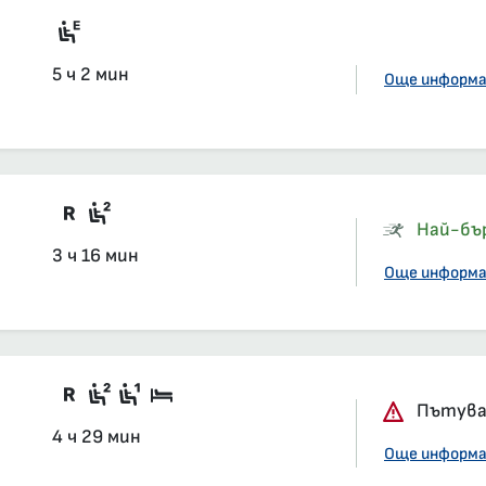
Електрически мотрисен влак
5 ч 2 мин
Още информ
Влак със задължителна резервация
Седящи места, 2-ра класа, салон
Най-бъ
3 ч 16 мин
Още информ
Във влака има вагони със задължит
Седящи места, 2-ра класа, купе
Седящи места, 1-ва класа, куп
Спален вагон, 1-ва и 2-ра кл
Пътуван
4 ч 29 мин
Още информ