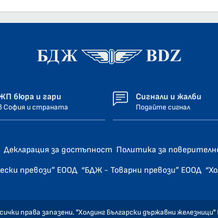
ЖП бюра и гари
Сигнали и жалби
в София и страната
Подайте сигнал
Декларация за достъпност
Политика за поверител
ески превози” ЕООД
“БДЖ - Товарни превози” ЕООД
“Х
сички права запазени. "Холдинг Български държавни железници"