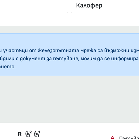
и участъци от железопътната мрежа са възможни изм
абдили с документ за пътуване, молим да се информир
ането.
т
Във влака има вагони със задължит
Седящи места, 2-ра класа, купе
Седящи места, 1-ва класа, куп
Пътуван