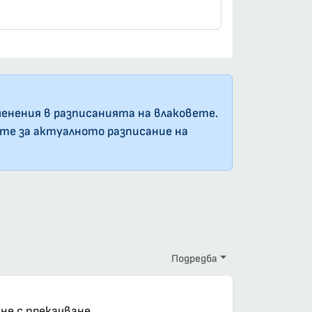
енения в разписанията на влаковете.
ате за актуалното разписание на
Подредба
елна резервация
е, задължителна резервация
е с прекачване.