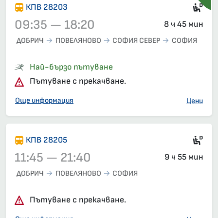
Ди
КПВ 28203
09:35 — 18:20
8 ч 45 мин
ДОБРИЧ
ПОВЕЛЯНОВО
СОФИЯ СЕВЕР
СОФИЯ
Влак 28203, 09:35 – 18:20, вече е заминал
Най-бързо пътуване
Пътуване с прекачване.
Още информация
Цени
Ди
КПВ 28205
11:45 — 21:40
9 ч 55 мин
ДОБРИЧ
ПОВЕЛЯНОВО
СОФИЯ
Влак 28205, 11:45 – 21:40, вече е заминал
Пътуване с прекачване.