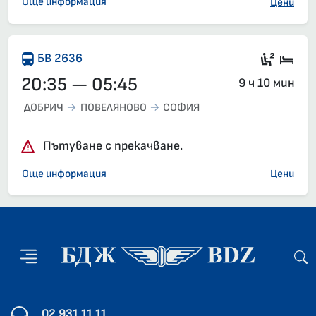
Още информация
Цени
Седящ
Спа
БВ 2636
20:35 — 05:45
9 ч 10 мин
ДОБРИЧ
ПОВЕЛЯНОВО
СОФИЯ
Пътуване с прекачване.
Още информация
Цени
02 931 11 11