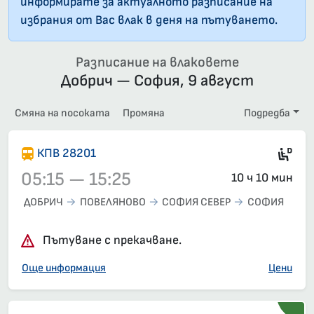
информирате за актуалното разписание на
избрания от Вас влак в деня на пътуването.
Разписание на влаковете
Добрич — София, 9 август
Смяна на посоката
Промяна
Подредба
Ди
КПВ 28201
05:15 — 15:25
10 ч 10 мин
ДОБРИЧ
ПОВЕЛЯНОВО
СОФИЯ СЕВЕР
СОФИЯ
Влак 28201, 05:15 – 15:25, вече е заминал
Пътуване с прекачване.
Още информация
Цени