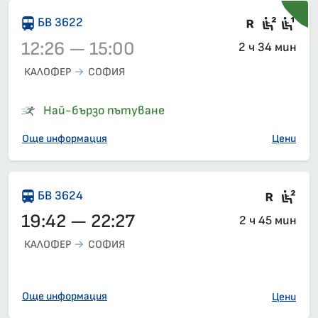
Влак със
Седящ
Сед
БВ 3622
12:26 — 15:00
2 ч 34 мин
КАЛОФЕР
СОФИЯ
Влак 3622, 12:26 – 15:00, вече е заминал
Най-бързо пътуване
Още информация
Цени
Влак 
Сед
БВ 3624
19:42 — 22:27
2 ч 45 мин
КАЛОФЕР
СОФИЯ
Още информация
Цени