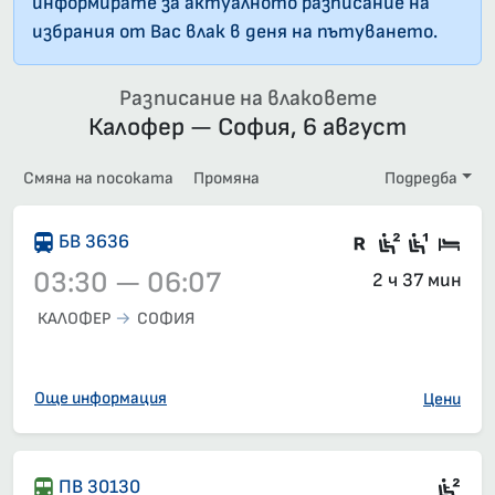
информирате за актуалното разписание на
избрания от Вас влак в деня на пътуването.
Разписание на влаковете
Калофер — София, 6 август
Смяна на посоката
Промяна
Подредба
Влак със з
Седящи м
Седящ
Спа
БВ 3636
03:30 — 06:07
2 ч 37 мин
КАЛОФЕР
СОФИЯ
Влак 3636, 03:30 – 06:07, вече е заминал
Още информация
Цени
Сед
ПВ 30130