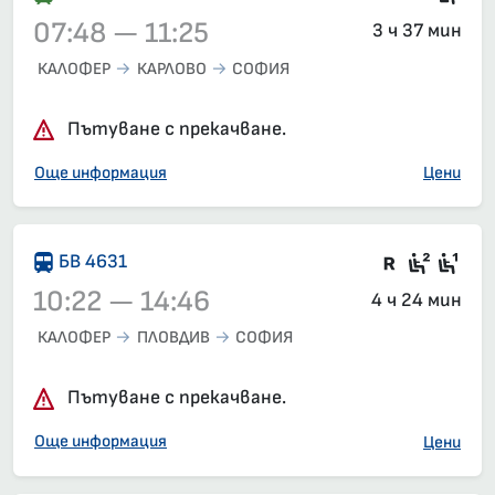
07:48 — 11:25
3 ч 37 мин
КАЛОФЕР
КАРЛОВО
СОФИЯ
Влак 30130, 07:48 – 11:25, вече е заминал
Пътуване с прекачване.
Още информация
Цени
Във влак
Седящ
Сед
БВ 4631
10:22 — 14:46
4 ч 24 мин
КАЛОФЕР
ПЛОВДИВ
СОФИЯ
Влак 4631, 10:22 – 14:46, вече е заминал
Пътуване с прекачване.
Още информация
Цени