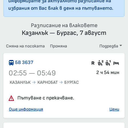
информирате за актуалното разписание на
избрания от Вас влак в деня на пътуването.
Разписание на влаковете
Казанлък — Бургас, 7 август
Смяна на посоката
Промяна
Подредба
Влак със з
Седящи м
Седящ
Спа
БВ 3637
02:55 — 05:49
2 ч 54 мин
КАЗАНЛЪК
КАРНОБАТ
БУРГАС
Влак 3637, 02:55 – 05:49, вече е заминал
Пътуване с прекачване.
Още информация
Цени