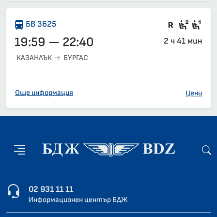
Влак със
Седящ
Сед
БВ 3625
19:59 — 22:40
2 ч 41 мин
КАЗАНЛЪК
БУРГАС
Още информация
Цени
02 931 11 11
Информационен център БДЖ