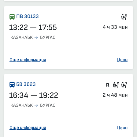
Ел
ПВ 30133
13:22 — 17:55
4 ч 33 мин
КАЗАНЛЪК
БУРГАС
Още информация
Цени
Влак със
Седящ
Сед
БВ 3623
16:34 — 19:22
2 ч 48 мин
КАЗАНЛЪК
БУРГАС
Още информация
Цени