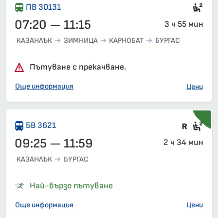
Сед
ПВ 30131
07:20 — 11:15
3 ч 55 мин
КАЗАНЛЪК
ЗИМНИЦА
КАРНОБАТ
БУРГАС
Пътуване с прекачване.
Още информация
Цени
Влак 
Сед
БВ 3621
09:25 — 11:59
2 ч 34 мин
КАЗАНЛЪК
БУРГАС
Най-бързо пътуване
Още информация
Цени