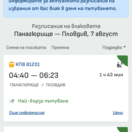
информирате за актуалното разписание на
избрания от Вас влак в деня на пътуването.
Разписание на влаковете
Панагюрище — Пловдив, 7 август
Смяна на посоката
Промяна
Подредба
Сед
КПВ 81201
04:40 — 06:23
1 ч 43 мин
ПАНАГЮРИЩЕ
ПЛОВДИВ
Най-бързо пътуване
Още информация
Цени