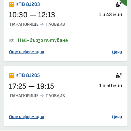
Сед
КПВ 81203
10:30 — 12:13
1 ч 43 мин
ПАНАГЮРИЩЕ
ПЛОВДИВ
Най-бързо пътуване
Още информация
Цени
Ел
КПВ 81205
17:25 — 19:15
1 ч 50 мин
ПАНАГЮРИЩЕ
ПЛОВДИВ
Още информация
Цени