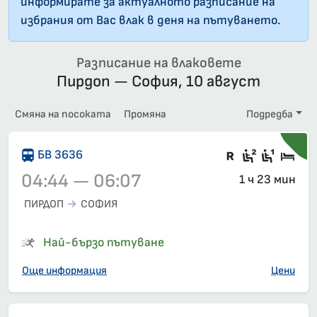
информирате за актуалното разписание на
избрания от Вас влак в деня на пътуването.
Разписание на влаковете
Пирдоп — София, 10 август
Смяна на посоката
Промяна
Подредба
Влак със з
Седящи м
Седящ
Спа
БВ 3636
04:44 — 06:07
1 ч 23 мин
ПИРДОП
СОФИЯ
Влак 3636, 04:44 – 06:07, вече е заминал
Най-бързо пътуване
Още информация
Цени