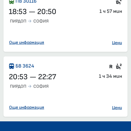
Сед
ПВ 30116
18:53 — 20:50
1 ч 57 мин
ПИРДОП
СОФИЯ
Още информация
Цени
Влак 
Сед
БВ 3624
20:53 — 22:27
1 ч 34 мин
ПИРДОП
СОФИЯ
Още информация
Цени