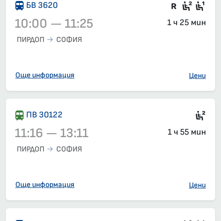
Във влак
Седящ
Сед
БВ 3620
10:00 — 11:25
1 ч 25 мин
ПИРДОП
СОФИЯ
Влак 3620, 10:00 – 11:25, вече е заминал
Още информация
Цени
Сед
ПВ 30122
11:16 — 13:11
1 ч 55 мин
ПИРДОП
СОФИЯ
Влак 30122, 11:16 – 13:11, вече е заминал
Още информация
Цени