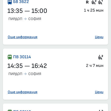
Влак със
Седящ
Сед
БВ 3622
13:35 — 15:00
1 ч 25 мин
ПИРДОП
СОФИЯ
Още информация
Цени
Сед
ПВ 30114
14:35 — 16:42
2 ч 7 мин
ПИРДОП
СОФИЯ
Още информация
Цени