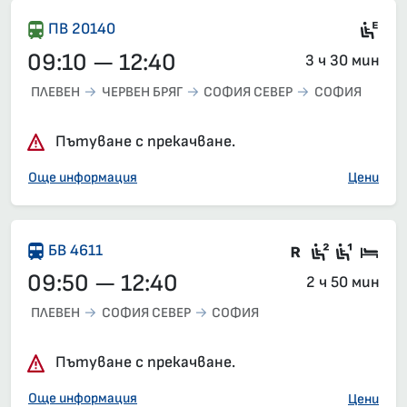
Ел
ПВ 20140
09:10 — 12:40
3 ч 30 мин
ПЛЕВЕН
ЧЕРВЕН БРЯГ
СОФИЯ СЕВЕР
СОФИЯ
Пътуване с прекачване.
Още информация
Цени
Във влака 
Седящи м
Седящ
Спа
БВ 4611
09:50 — 12:40
2 ч 50 мин
ПЛЕВЕН
СОФИЯ СЕВЕР
СОФИЯ
Пътуване с прекачване.
Още информация
Цени