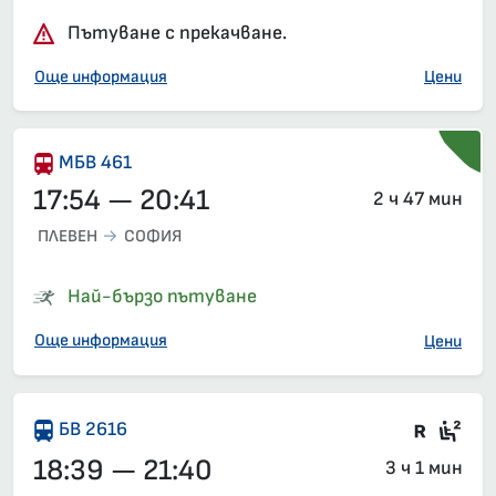
Пътуване с прекачване.
Още информация
Цени
МБВ 461
17:54 — 20:41
2 ч 47 мин
ПЛЕВЕН
СОФИЯ
Най-бързо пътуване
Още информация
Цени
Влак 
Сед
БВ 2616
18:39 — 21:40
3 ч 1 мин