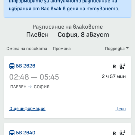
информирате за актуалното разписание на
избрания от Вас влак в деня на пътуването.
Разписание на влаковете
Плевен — София, 8 август
Смяна на посоката
Промяна
Подредба
Влак 
Сед
БВ 2626
02:48 — 05:45
2 ч 57 мин
ПЛЕВЕН
СОФИЯ
Влак 2626, 02:48 – 05:45, вече е заминал
Още информация
Цени
Влак 
Сед
БВ 2640