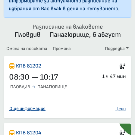
информирате за актуалното разписание на
избрания от Вас влак в деня на пътуването.
Разписание на влаковете
Пловдив — Панагюрище, 6 август
Смяна на посоката
Промяна
Подредба
Сед
КПВ 81202
08:30 — 10:17
1 ч 47 мин
ПЛОВДИВ
ПАНАГЮРИЩЕ
Още информация
Цени
Сед
КПВ 81204