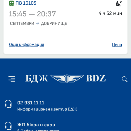
2-р
ПВ 16105
15:45 — 20:37
4 ч 52 мин
СЕПТЕМВРИ
ДОБРИНИЩЕ
Влак 16105, 15:45 – 20:37, вече е заминал
Още информация
Цени
02 931 11 11
Информационен център БДЖ
ЖП бюра и гари