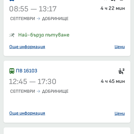
08:55 — 13:17
4 ч 22 мин
СЕПТЕМВРИ
ДОБРИНИЩЕ
Влак 1661, 08:55 – 13:17, вече е заминал
Най-бързо пътуване
Още информация
Цени
2-р
ПВ 16103
12:45 — 17:30
4 ч 45 мин
СЕПТЕМВРИ
ДОБРИНИЩЕ
Влак 16103, 12:45 – 17:30, вече е заминал
Още информация
Цени