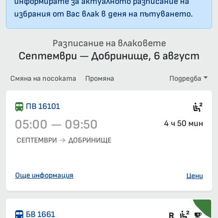
информирате за актуалното разписание на
избрания от Вас влак в деня на пътуването.
Разписание на влаковете
Септември — Добринище, 6 август
Смяна на посоката
Промяна
Подредба
2-р
ПВ 16101
05:00 — 09:50
4 ч 50 мин
СЕПТЕМВРИ
ДОБРИНИЩЕ
Влак 16101, 05:00 – 09:50, вече е заминал
Още информация
Цени
Влак със
2-ра 
Бю
БВ 1661