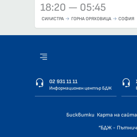
18:20 — 05:45
Влак 9646, 18:20 – 05:45, вече е заминал
СИЛИСТРА
ГОРНА ОРЯХОВИЦА
СОФИЯ
02 931 11 11
Информационен център БДЖ
Бисквитки
Карта на сайта
“БДЖ - Пътнич