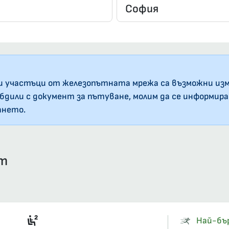
и участъци от железопътната мрежа са възможни изм
абдили с документ за пътуване, молим да се информир
ането.
ст
Седящи места, 2-ра класа, салон
Най-бъ