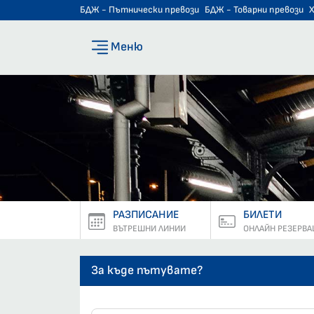
БДЖ - Пътнически превози
БДЖ - Товарни превози
Меню
РАЗПИСАНИЕ
БИЛЕТИ
ВЪТРЕШНИ ЛИНИИ
ОНЛАЙН РЕЗЕРВА
За къде пътувате?