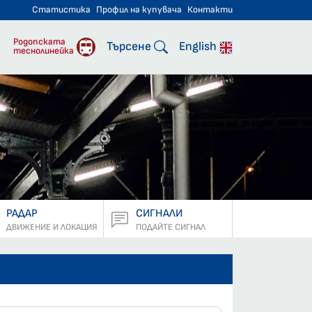
Статистика
Профил на купувача
Контакти
тнически превози
Родопската
Търсене
English
теснолинейка
РАДАР
СИГНАЛИ
ДВИЖЕНИЕ И ЛОКАЦИЯ
ПОДАЙТЕ СИГНАЛ