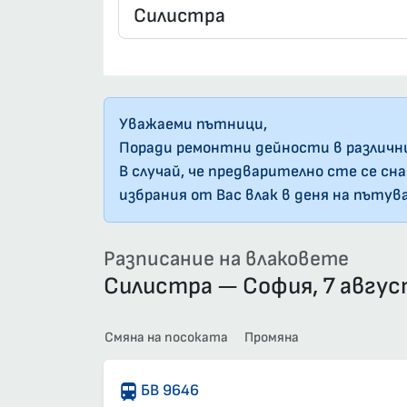
Уважаеми пътници,
Поради ремонтни дейности в различн
В случай, че предварително сте се сн
избрания от Вас влак в деня на пътув
Разписание на влаковете
Силистра — София, 7 авгу
Смяна на посоката
Промяна
БВ 9646