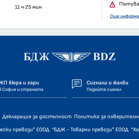
Пътуван
11 ч 25 мин
Още информ
ЖП бюра и гари
Сигнали и жалби
в София и страната
Подайте сигнал
Декларация за достъпност
Политика за поверител
ески превози” ЕООД
“БДЖ - Товарни превози” ЕООД
“Х