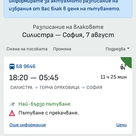
информирате за актуалното разписание на
избрания от Вас влак в деня на пътуването.
Разписание на влаковете
Силистра — София, 7 август
Смяна на посоката
Промяна
Подредба
Сед
БВ 9646
18:20 — 05:45
11 ч 25 мин
СИЛИСТРА
ГОРНА ОРЯХОВИЦА
СОФИЯ
Най-бързо пътуване
Пътуване с прекачване.
Още информация
Цени