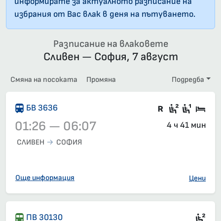
информирате за актуалното разписание на
избрания от Вас влак в деня на пътуването.
Разписание на влаковете
Сливен — София, 7 август
Смяна на посоката
Промяна
Подредба
Влак със з
Седящи м
Седящ
Спа
БВ 3636
01:26 — 06:07
4 ч 41 мин
СЛИВЕН
СОФИЯ
Влак 3636, 01:26 – 06:07, вече е заминал
Още информация
Цени
Сед
ПВ 30130