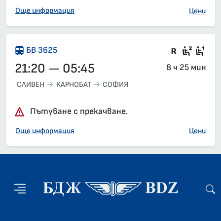
Още информация
Цени
Влак със
Седящ
Сед
БВ 3625
21:20 — 05:45
8 ч 25 мин
СЛИВЕН
КАРНОБАТ
СОФИЯ
Пътуване с прекачване.
Още информация
Цени