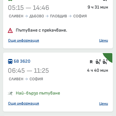
05:15 — 14:46
9 ч 31 мин
СЛИВЕН
ДЪБОВО
ПЛОВДИВ
СОФИЯ
Влак 30130, 05:15 – 14:46, вече е заминал
Пътуване с прекачване.
Още информация
Цени
Във влак
Седящ
Сед
БВ 3620
06:45 — 11:25
4 ч 40 мин
СЛИВЕН
СОФИЯ
Влак 3620, 06:45 – 11:25, вече е заминал
Най-бързо пътуване
Още информация
Цени