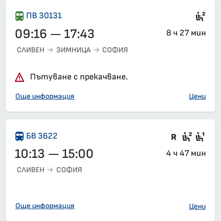
Сед
ПВ 30131
09:16 — 17:43
8 ч 27 мин
СЛИВЕН
ЗИМНИЦА
СОФИЯ
Пътуване с прекачване.
Още информация
Цени
Влак със
Седящ
Сед
БВ 3622
10:13 — 15:00
4 ч 47 мин
СЛИВЕН
СОФИЯ
Още информация
Цени