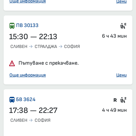
Още информация
Цени
Ел
ПВ 30133
15:30 — 22:13
6 ч 43 мин
СЛИВЕН
СТРАЛДЖА
СОФИЯ
Пътуване с прекачване.
Още информация
Цени
Влак 
Сед
БВ 3624
17:38 — 22:27
4 ч 49 мин
СЛИВЕН
СОФИЯ