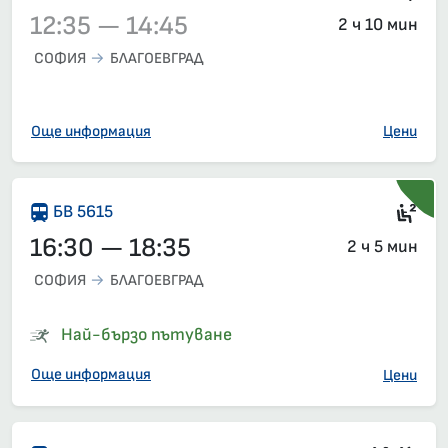
12:35 — 14:45
2 ч 10 мин
СОФИЯ
БЛАГОЕВГРАД
Влак 5613, 12:35 – 14:45, вече е заминал
Още информация
Цени
Сед
БВ 5615
16:30 — 18:35
2 ч 5 мин
СОФИЯ
БЛАГОЕВГРАД
Най-бързо пътуване
Още информация
Цени