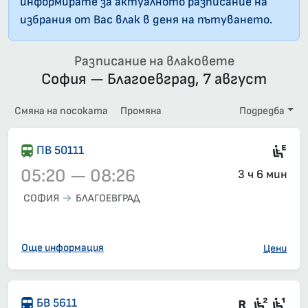
информирате за актуалното разписание на
избрания от Вас влак в деня на пътуването.
Разписание на влаковете
София — Благоевград, 7 август
Смяна на посоката
Промяна
Подредба
Ел
ПВ 50111
05:20 — 08:26
3 ч 6 мин
СОФИЯ
БЛАГОЕВГРАД
Влак 50111, 05:20 – 08:26, вече е заминал
Още информация
Цени
Във влак
Седящ
Сед
БВ 5611