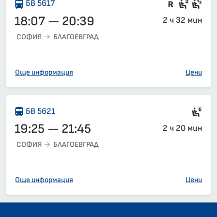
Във влак
Седящ
Сед
БВ 5617
18:07 — 20:39
2 ч 32 мин
СОФИЯ
БЛАГОЕВГРАД
Още информация
Цени
Si
БВ 5621
19:25 — 21:45
2 ч 20 мин
СОФИЯ
БЛАГОЕВГРАД
Още информация
Цени