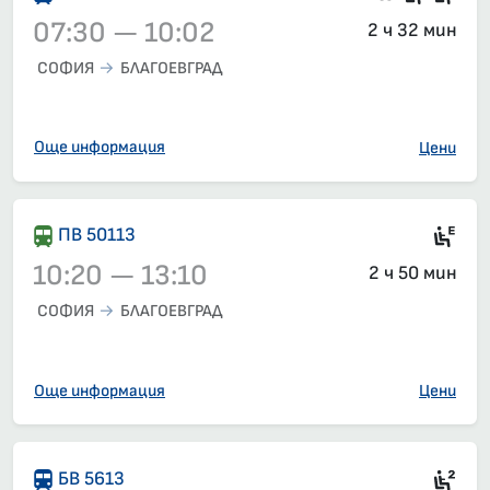
07:30 — 10:02
2 ч 32 мин
СОФИЯ
БЛАГОЕВГРАД
Влак 5611, 07:30 – 10:02, вече е заминал
Още информация
Цени
Ел
ПВ 50113
10:20 — 13:10
2 ч 50 мин
СОФИЯ
БЛАГОЕВГРАД
Влак 50113, 10:20 – 13:10, вече е заминал
Още информация
Цени
Сед
БВ 5613