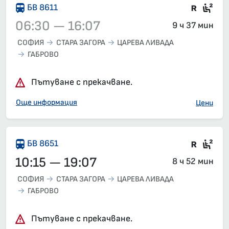
Влак 
Сед
БВ 8611
06:30 — 16:07
9 ч 37 мин
СОФИЯ
СТАРА ЗАГОРА
ЦАРЕВА ЛИВАДА
ГАБРОВО
Влак 8611, 06:30 – 16:07, вече е заминал
Пътуване с прекачване.
Още информация
Цени
Влак 
Сед
БВ 8651
10:15 — 19:07
8 ч 52 мин
СОФИЯ
СТАРА ЗАГОРА
ЦАРЕВА ЛИВАДА
ГАБРОВО
Пътуване с прекачване.