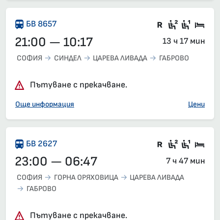
Във влака 
Седящи м
Седящ
Спа
БВ 8657
21:00 — 10:17
13 ч 17 мин
СОФИЯ
СИНДЕЛ
ЦАРЕВА ЛИВАДА
ГАБРОВО
Пътуване с прекачване.
Още информация
Цени
Влак със з
Седящи м
Седящ
Спа
БВ 2627
23:00 — 06:47
7 ч 47 мин
СОФИЯ
ГОРНА ОРЯХОВИЦА
ЦАРЕВА ЛИВАДА
ГАБРОВО
Пътуване с прекачване.