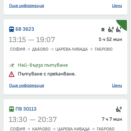
Още информация
Цени
Влак със
Седящ
Сед
БВ 3623
13:15 — 19:07
5 ч 52 мин
СОФИЯ
ДЪБОВО
ЦАРЕВА ЛИВАДА
ГАБРОВО
Влак 3623, 13:15 – 19:07, вече е заминал
Най-бързо пътуване
Пътуване с прекачване.
Още информация
Цени
Сед
ПВ 30113
13:30 — 20:37
7 ч 7 мин
СОФИЯ
КАРЛОВО
ЦАРЕВА ЛИВАДА
ГАБРОВО