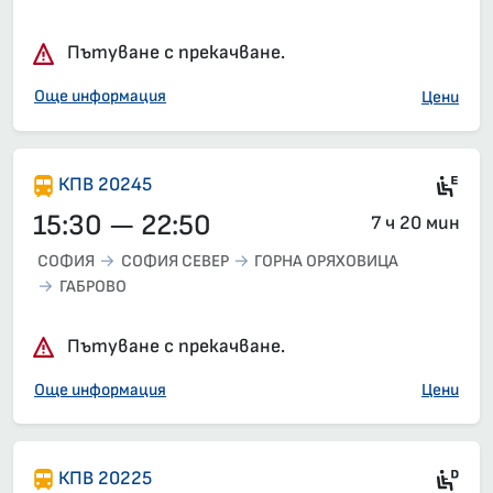
Влак 30113, 13:30 – 20:37, вече е заминал
Пътуване с прекачване.
Още информация
Цени
Si
КПВ 20245
15:30 — 22:50
7 ч 20 мин
СОФИЯ
СОФИЯ СЕВЕР
ГОРНА ОРЯХОВИЦА
ГАБРОВО
Пътуване с прекачване.
Още информация
Цени
Ди
КПВ 20225