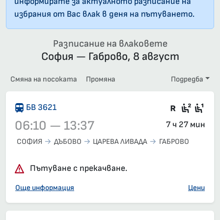
информирате за актуалното разписание на
избрания от Вас влак в деня на пътуването.
Разписание на влаковете
София — Габрово, 8 август
Смяна на посоката
Промяна
Подредба
Във влак
Седящ
Сед
БВ 3621
06:10 — 13:37
7 ч 27 мин
СОФИЯ
ДЪБОВО
ЦАРЕВА ЛИВАДА
ГАБРОВО
Влак 3621, 06:10 – 13:37, вече е заминал
Пътуване с прекачване.
Още информация
Цени