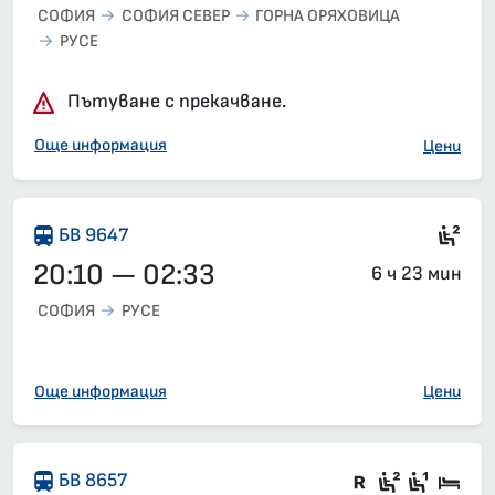
СОФИЯ
СОФИЯ СЕВЕР
ГОРНА ОРЯХОВИЦА
РУСЕ
Пътуване с прекачване.
Още информация
Цени
Сед
БВ 9647
20:10 — 02:33
6 ч 23 мин
СОФИЯ
РУСЕ
Още информация
Цени
Във влака 
Седящи м
Седящ
Спа
БВ 8657