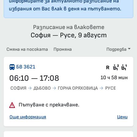
информирате за актуалното разписание на
избрания от Вас влак в деня на пътуването.
Разписание на влаковете
София — Русе, 9 август
Смяна на посоката
Промяна
Подредба
Във влак
Седящ
Сед
БВ 3621
06:10 — 17:08
10 ч 58 мин
СОФИЯ
ДЪБОВО
ГОРНА ОРЯХОВИЦА
РУСЕ
Пътуване с прекачване.
Още информация
Цени