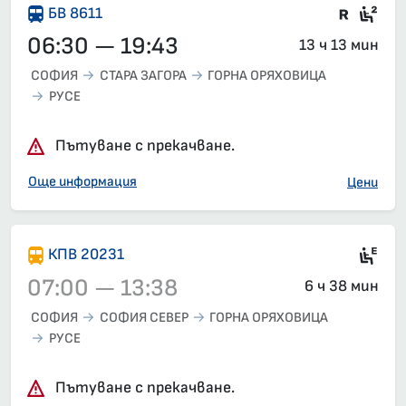
Влак 
Сед
БВ 8611
06:30 — 19:43
13 ч 13 мин
СОФИЯ
СТАРА ЗАГОРА
ГОРНА ОРЯХОВИЦА
РУСЕ
Пътуване с прекачване.
Още информация
Цени
Si
КПВ 20231
07:00 — 13:38
6 ч 38 мин
СОФИЯ
СОФИЯ СЕВЕР
ГОРНА ОРЯХОВИЦА
РУСЕ
Влак 20231, 07:00 – 13:38, вече е заминал
Пътуване с прекачване.