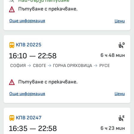
Най-бързо пътуване
Пътуване с прекачване.
Още информация
Цени
Ди
КПВ 20225
16:10 — 22:58
6 ч 48 мин
СОФИЯ
СВОГЕ
ГОРНА ОРЯХОВИЦА
РУСЕ
Пътуване с прекачване.
Още информация
Цени
Ел
КПВ 20247
16:35 — 22:58
6 ч 23 мин