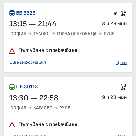
Влак 
Сед
БВ 3623
13:15 — 21:44
8 ч 29 мин
СОФИЯ
ТУЛОВО
ГОРНА ОРЯХОВИЦА
РУСЕ
Пътуване с прекачване.
Още информация
Цени
Сед
ПВ 30113
13:30 — 22:58
9 ч 28 мин
СОФИЯ
КАРЛОВО
РУСЕ
Пътуване с прекачване.