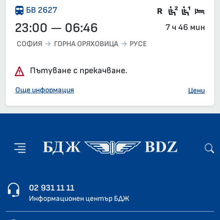
Влак със з
Седящи м
Седящ
Спа
БВ 2627
23:00 — 06:46
7 ч 46 мин
СОФИЯ
ГОРНА ОРЯХОВИЦА
РУСЕ
Пътуване с прекачване.
Още информация
Цени
02 931 11 11
Информационен център БДЖ