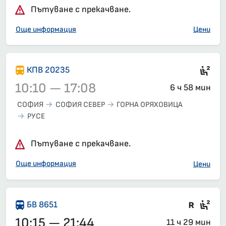
Пътуване с прекачване.
Още информация
Цени
Сед
КПВ 20235
10:10 — 17:08
6 ч 58 мин
СОФИЯ
СОФИЯ СЕВЕР
ГОРНА ОРЯХОВИЦА
РУСЕ
Влак 20235, 10:10 – 17:08, вече е заминал
Пътуване с прекачване.
Още информация
Цени
Влак 
Сед
БВ 8651
10:15 — 21:44
11 ч 29 мин