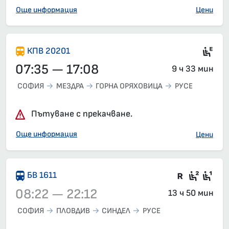
Още информация
Цени
Ел
КПВ 20201
07:35 — 17:08
9 ч 33 мин
СОФИЯ
МЕЗДРА
ГОРНА ОРЯХОВИЦА
РУСЕ
Пътуване с прекачване.
Още информация
Цени
Във влак
Седящ
Сед
БВ 1611
08:22 — 22:12
13 ч 50 мин
СОФИЯ
ПЛОВДИВ
СИНДЕЛ
РУСЕ
Влак 1611, 08:22 – 22:12, вече е заминал