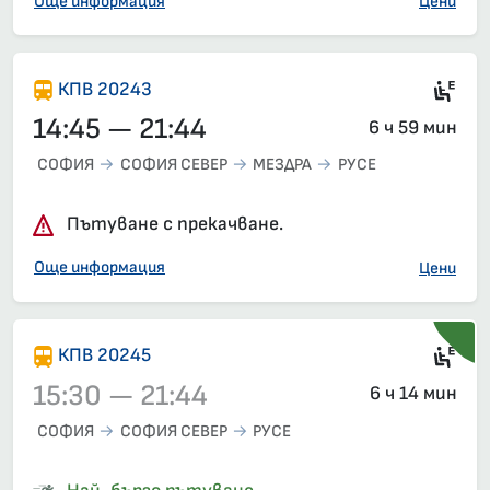
Още информация
Цени
Si
КПВ 20243
14:45 — 21:44
6 ч 59 мин
СОФИЯ
СОФИЯ СЕВЕР
МЕЗДРА
РУСЕ
Пътуване с прекачване.
Още информация
Цени
Si
КПВ 20245
15:30 — 21:44
6 ч 14 мин
СОФИЯ
СОФИЯ СЕВЕР
РУСЕ
Влак 20245, 15:30 – 21:44, вече е заминал