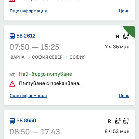
Още информация
Цени
Влак 
Сед
БВ 2612
07:50 — 15:25
7 ч 35 мин
ВАРНА
СОФИЯ СЕВЕР
СОФИЯ
Влак 2612, 07:50 – 15:25, вече е заминал
Най-бързо пътуване
Пътуване с прекачване.
Още информация
Цени
Във влак
Седящ
Сед
БВ 8650
08:50 — 17:43
8 ч 53 мин