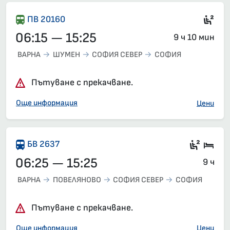
Сед
ПВ 20160
06:15 — 15:25
9 ч 10 мин
ВАРНА
ШУМЕН
СОФИЯ СЕВЕР
СОФИЯ
Пътуване с прекачване.
Още информация
Цени
Седящ
Спа
БВ 2637
06:25 — 15:25
9 ч
ВАРНА
ПОВЕЛЯНОВО
СОФИЯ СЕВЕР
СОФИЯ
Пътуване с прекачване.
Още информация
Цени