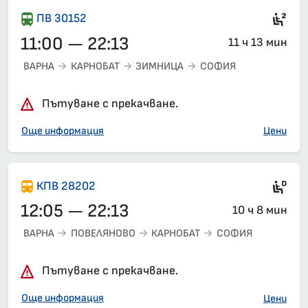
Сед
ПВ 30152
11:00 — 22:13
11 ч 13 мин
ВАРНА
КАРНОБАТ
ЗИМНИЦА
СОФИЯ
Пътуване с прекачване.
Още информация
Цени
Ди
КПВ 28202
12:05 — 22:13
10 ч 8 мин
ВАРНА
ПОВЕЛЯНОВО
КАРНОБАТ
СОФИЯ
Пътуване с прекачване.
Още информация
Цени