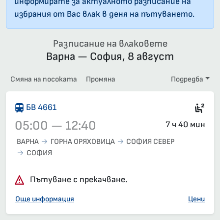
информирате за актуалното разписание на
избрания от Вас влак в деня на пътуването.
Разписание на влаковете
Варна — София, 8 август
Смяна на посоката
Промяна
Подредба
Сед
БВ 4661
05:00 — 12:40
7 ч 40 мин
ВАРНА
ГОРНА ОРЯХОВИЦА
СОФИЯ СЕВЕР
СОФИЯ
Влак 4661, 05:00 – 12:40, вече е заминал
Пътуване с прекачване.
Още информация
Цени