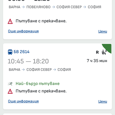
ВАРНА
ПОВЕЛЯНОВО
СОФИЯ СЕВЕР
СОФИЯ
Пътуване с прекачване.
Още информация
Цени
Влак 
Сед
БВ 2614
10:45 — 18:20
7 ч 35 мин
ВАРНА
СОФИЯ СЕВЕР
СОФИЯ
Влак 2614, 10:45 – 18:20, вече е заминал
Най-бързо пътуване
Пътуване с прекачване.
Още информация
Цени