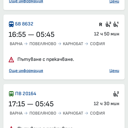
Още информация
Цени
Във влак
Седящ
Сед
БВ 8632
16:55 — 05:45
12 ч 50 мин
ВАРНА
ПОВЕЛЯНОВО
КАРНОБАТ
СОФИЯ
Пътуване с прекачване.
Още информация
Цени
Сед
ПВ 20164
17:15 — 05:45
12 ч 30 мин
ВАРНА
ПОВЕЛЯНОВО
КАРНОБАТ
СОФИЯ