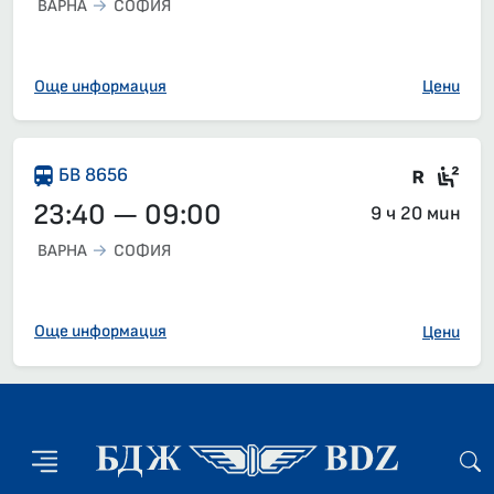
ВАРНА
СОФИЯ
Още информация
Цени
Влак 
Сед
БВ 8656
23:40 — 09:00
9 ч 20 мин
ВАРНА
СОФИЯ
Още информация
Цени