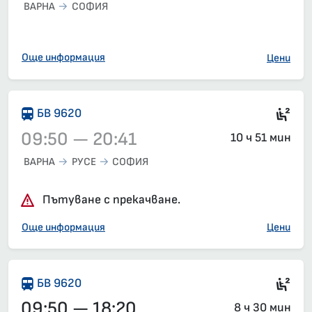
ВАРНА
СОФИЯ
Влак 8650, 08:50 – 17:43, вече е заминал
Още информация
Цени
Сед
БВ 9620
09:50 — 20:41
10 ч 51 мин
ВАРНА
РУСЕ
СОФИЯ
Влак 9620, 09:50 – 20:41, вече е заминал
Пътуване с прекачване.
Още информация
Цени
Сед
БВ 9620
09:50 — 18:20
8 ч 30 мин