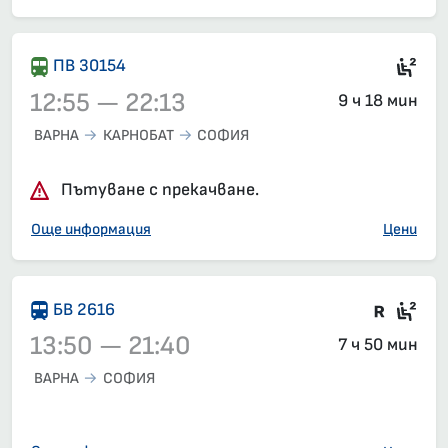
Сед
ПВ 30154
12:55 — 22:13
9 ч 18 мин
ВАРНА
КАРНОБАТ
СОФИЯ
Влак 30154, 12:55 – 22:13, вече е заминал
Пътуване с прекачване.
Още информация
Цени
Влак 
Сед
БВ 2616
13:50 — 21:40
7 ч 50 мин
ВАРНА
СОФИЯ
Влак 2616, 13:50 – 21:40, вече е заминал