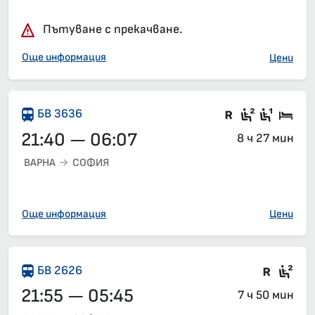
Пътуване с прекачване.
Още информация
Цени
Влак със з
Седящи м
Седящ
Спа
БВ 3636
21:40 — 06:07
8 ч 27 мин
ВАРНА
СОФИЯ
Още информация
Цени
Влак 
Сед
БВ 2626
21:55 — 05:45
7 ч 50 мин