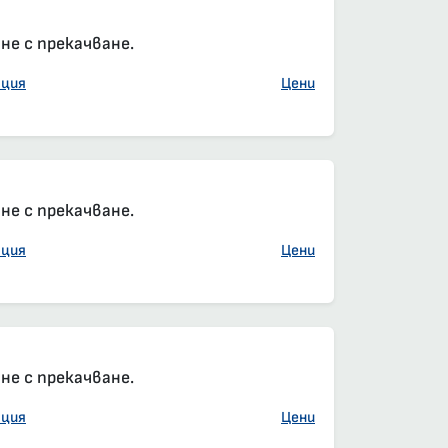
е с прекачване.
ация
Цени
е с прекачване.
ация
Цени
елна резервация
он, задължителна резервация
е с прекачване.
ация
Цени