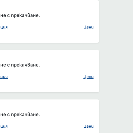
е с прекачване.
ация
Цени
е с прекачване.
ация
Цени
е с прекачване.
ация
Цени