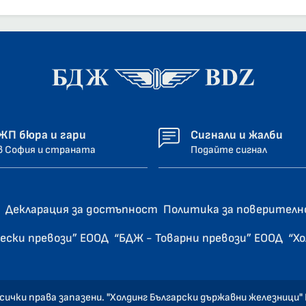
ЖП бюра и гари
Сигнали и жалби
в София и страната
Подайте сигнал
Декларация за достъпност
Политика за поверител
ески превози” ЕООД
“БДЖ - Товарни превози” ЕООД
“Х
сички права запазени. "Холдинг Български държавни железници"