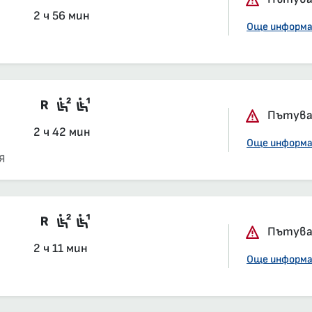
2 ч 56 мин
Още информ
Във влака има вагони със задължит
Седящи места, 2-ра класа, салон
Седящи места, 1-ва класа, сал
Пътуван
2 ч 42 мин
Още информ
Я
Във влака има вагони със задължит
Седящи места, 2-ра класа, салон
Седящи места, 1-ва класа, сал
Пътуван
2 ч 11 мин
Още информ