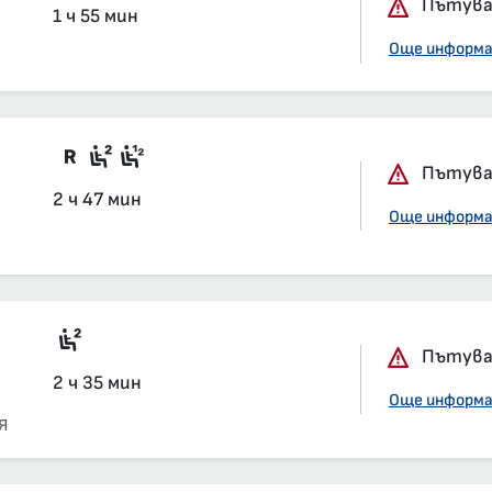
Пътуван
1 ч 55 мин
Още информ
Във влака има вагони със задължит
Седящи места, 2-ра класа, салон
Седящи места, 1-ва и 2-ра кла
Пътуван
2 ч 47 мин
Още информ
Седящи места, 2-ра класа, салон
Пътуван
2 ч 35 мин
Още информ
Я