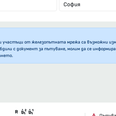
и участъци от железопътната мрежа са възможни изм
абдили с документ за пътуване, молим да се информир
ането.
Във влака има вагони със задължит
Седящи места, 2-ра класа, купе
Седящи места, 1-ва класа, куп
Пътуван