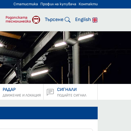
Статистика
Профил на купувача
Контакти
тнически превози
Родопската
Търсене
English
теснолинейка
РАДАР
СИГНАЛИ
ДВИЖЕНИЕ И ЛОКАЦИЯ
ПОДАЙТЕ СИГНАЛ