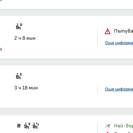
Я
Дизелов мотрисен влак
Пътуван
2 ч 8 мин
Още информ
Я
Ел.мотрисен влак
3 ч 18 мин
Още информ
Във влака има вагони със задължит
Седящи места, 2-ра класа, салон
Седящи места, 1-ва и 2-ра кла
Най-бъ