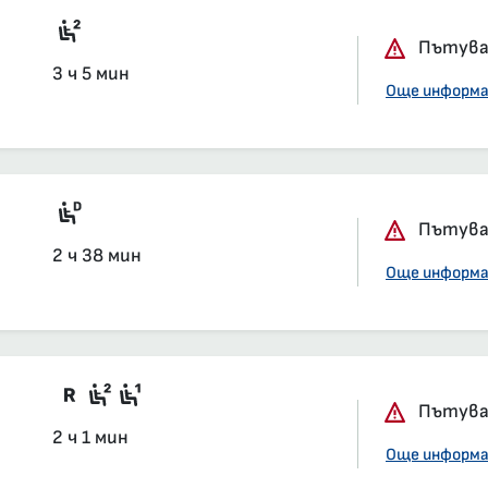
Седящи места, 2-ра класа, салон
Пътуван
3 ч 5 мин
Още информ
Дизелов мотрисен влак
Пътуван
2 ч 38 мин
Още информ
Във влака има вагони със задължит
Седящи места, 2-ра класа, салон
Седящи места, 1-ва класа, сал
Пътуван
2 ч 1 мин
Още информ