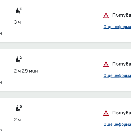
Siemens
Пътуван
3 ч
Още информ
Я
Седящи места, 2-ра класа, салон
Пътуван
2 ч 29 мин
Още информ
Я
Дизелов мотрисен влак
Пътуван
2 ч
Още информ