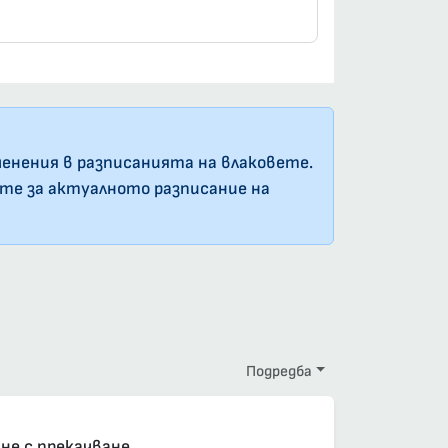
енения в разписанията на влаковете.
ате за актуалното разписание на
Подредба
елна резервация
е, задължителна резервация
е с прекачване.