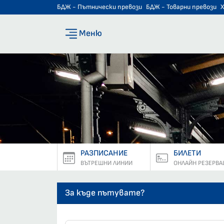
БДЖ - Пътнически превози
БДЖ - Товарни превози
Меню
РАЗПИСАНИЕ
БИЛЕТИ
ВЪТРЕШНИ ЛИНИИ
ОНЛАЙН РЕЗЕРВА
За къде пътувате?