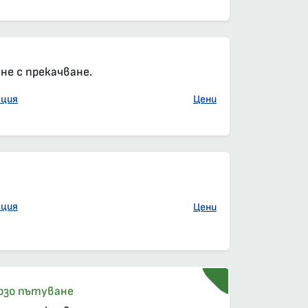
е с прекачване.
ация
Цени
ация
Цени
елна резервация
са, салон, задължителна резервация
рзо пътуване