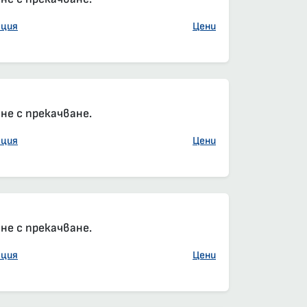
ация
Цени
елна резервация
он, задължителна резервация
е с прекачване.
ация
Цени
елна резервация
он, задължителна резервация
е с прекачване.
ация
Цени