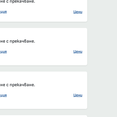
е с прекачване.
ация
Цени
елна резервация
са, салон, задължителна резервация
е с прекачване.
ация
Цени
е с прекачване.
ация
Цени