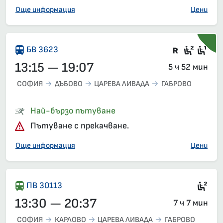
Още информация
Цени
Влак със
Седящ
Сед
БВ 3623
13:15 — 19:07
5 ч 52 мин
СОФИЯ
ДЪБОВО
ЦАРЕВА ЛИВАДА
ГАБРОВО
Най-бързо пътуване
Пътуване с прекачване.
Още информация
Цени
Сед
ПВ 30113
13:30 — 20:37
7 ч 7 мин
СОФИЯ
КАРЛОВО
ЦАРЕВА ЛИВАДА
ГАБРОВО