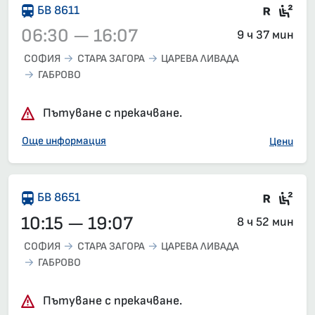
Влак 
Сед
БВ 8611
06:30 — 16:07
9 ч 37 мин
СОФИЯ
СТАРА ЗАГОРА
ЦАРЕВА ЛИВАДА
ГАБРОВО
Влак 8611, 06:30 – 16:07, вече е заминал
Пътуване с прекачване.
Още информация
Цени
Влак 
Сед
БВ 8651
10:15 — 19:07
8 ч 52 мин
СОФИЯ
СТАРА ЗАГОРА
ЦАРЕВА ЛИВАДА
ГАБРОВО
Пътуване с прекачване.