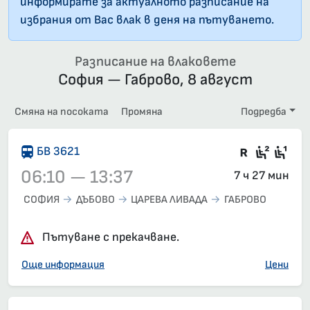
информирате за актуалното разписание на
избрания от Вас влак в деня на пътуването.
Разписание на влаковете
София — Габрово, 8 август
Смяна на посоката
Промяна
Подредба
Във влак
Седящ
Сед
БВ 3621
06:10 — 13:37
7 ч 27 мин
СОФИЯ
ДЪБОВО
ЦАРЕВА ЛИВАДА
ГАБРОВО
Влак 3621, 06:10 – 13:37, вече е заминал
Пътуване с прекачване.
Още информация
Цени