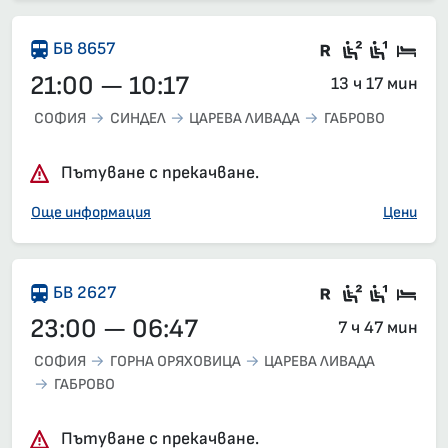
Във влака 
Седящи м
Седящ
Спа
БВ 8657
21:00 — 10:17
13 ч 17 мин
СОФИЯ
СИНДЕЛ
ЦАРЕВА ЛИВАДА
ГАБРОВО
Пътуване с прекачване.
Още информация
Цени
Влак със з
Седящи м
Седящ
Спа
БВ 2627
23:00 — 06:47
7 ч 47 мин
СОФИЯ
ГОРНА ОРЯХОВИЦА
ЦАРЕВА ЛИВАДА
ГАБРОВО
Пътуване с прекачване.