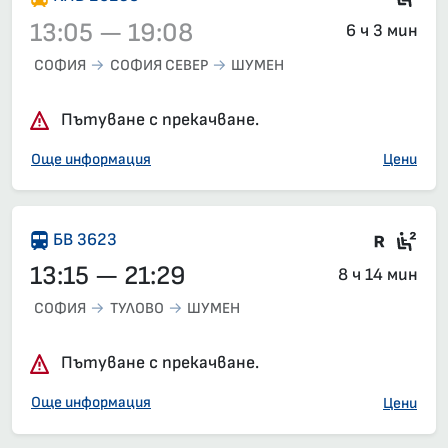
13:05 — 19:08
6 ч 3 мин
СОФИЯ
СОФИЯ СЕВЕР
ШУМЕН
Влак 20239, 13:05 – 19:08, вече е заминал
Пътуване с прекачване.
Още информация
Цени
Влак 
Сед
БВ 3623
13:15 — 21:29
8 ч 14 мин
СОФИЯ
ТУЛОВО
ШУМЕН
Пътуване с прекачване.
Още информация
Цени