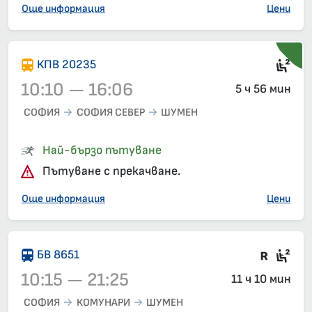
Още информация
Цени
Сед
КПВ 20235
10:10 — 16:06
5 ч 56 мин
СОФИЯ
СОФИЯ СЕВЕР
ШУМЕН
Влак 20235, 10:10 – 16:06, вече е заминал
Най-бързо пътуване
Пътуване с прекачване.
Още информация
Цени
Влак 
Сед
БВ 8651
10:15 — 21:25
11 ч 10 мин
СОФИЯ
КОМУНАРИ
ШУМЕН