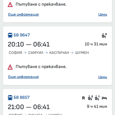
Пътуване с прекачване.
Още информация
Цени
Сед
БВ 9647
20:10 — 06:41
10 ч 31 мин
СОФИЯ
САМУИЛ
КАСПИЧАН
ШУМЕН
Пътуване с прекачване.
Още информация
Цени
Във влака 
Седящи м
Седящ
Спа
БВ 8657
21:00 — 06:41
9 ч 41 мин