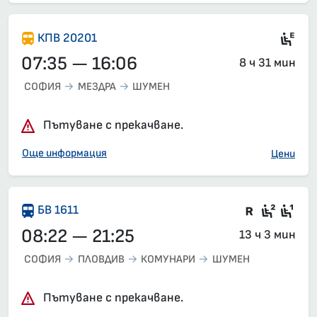
Ел
КПВ 20201
07:35 — 16:06
8 ч 31 мин
СОФИЯ
МЕЗДРА
ШУМЕН
Пътуване с прекачване.
Още информация
Цени
Във влак
Седящ
Сед
БВ 1611
08:22 — 21:25
13 ч 3 мин
СОФИЯ
ПЛОВДИВ
КОМУНАРИ
ШУМЕН
Пътуване с прекачване.