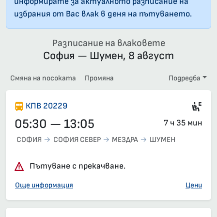
информирате за актуалното разписание на
избрания от Вас влак в деня на пътуването.
Разписание на влаковете
София — Шумен, 8 август
Смяна на посоката
Промяна
Подредба
Si
КПВ 20229
05:30 — 13:05
7 ч 35 мин
СОФИЯ
СОФИЯ СЕВЕР
МЕЗДРА
ШУМЕН
Пътуване с прекачване.
Още информация
Цени