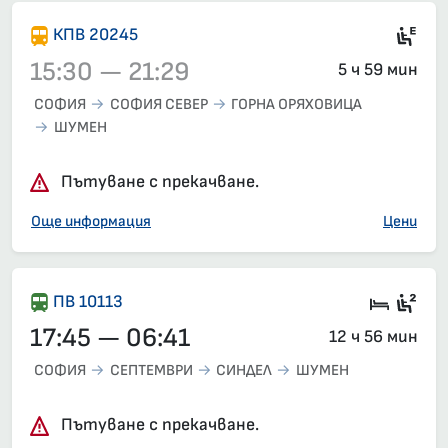
Si
КПВ 20245
15:30 — 21:29
5 ч 59 мин
СОФИЯ
СОФИЯ СЕВЕР
ГОРНА ОРЯХОВИЦА
ШУМЕН
Влак 20245, 15:30 – 21:29, вече е заминал
Пътуване с прекачване.
Още информация
Цени
Кушет
Сед
ПВ 10113
17:45 — 06:41
12 ч 56 мин
СОФИЯ
СЕПТЕМВРИ
СИНДЕЛ
ШУМЕН
Пътуване с прекачване.