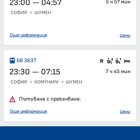
23:00 — 04:57
5 ч 57 мин
СОФИЯ
ШУМЕН
Още информация
Цени
Влак със з
Седящи м
Седящ
Спа
БВ 3637
23:30 — 07:15
7 ч 45 мин
СОФИЯ
КОМУНАРИ
ШУМЕН
Пътуване с прекачване.
Още информация
Цени