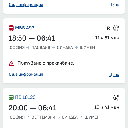
Още информация
Цени
Във в
Сед
МБВ 493
18:50 — 06:41
11 ч 51 мин
СОФИЯ
ПЛОВДИВ
СИНДЕЛ
ШУМЕН
Пътуване с прекачване.
Още информация
Цени
Ел
ПВ 10123
20:00 — 06:41
10 ч 41 мин
СОФИЯ
СЕПТЕМВРИ
СИНДЕЛ
ШУМЕН