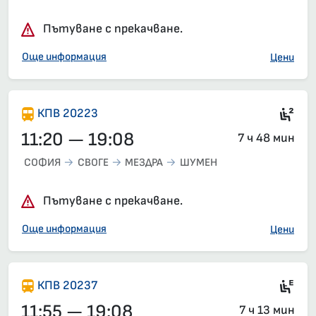
Влак 8651, 10:15 – 21:25, вече е заминал
Пътуване с прекачване.
Още информация
Цени
Сед
КПВ 20223
11:20 — 19:08
7 ч 48 мин
СОФИЯ
СВОГЕ
МЕЗДРА
ШУМЕН
Пътуване с прекачване.
Още информация
Цени
Si
КПВ 20237
11:55 — 19:08
7 ч 13 мин