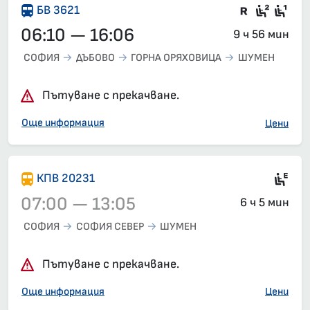
Във влак
Седящ
Сед
БВ 3621
06:10 — 16:06
9 ч 56 мин
СОФИЯ
ДЪБОВО
ГОРНА ОРЯХОВИЦА
ШУМЕН
Пътуване с прекачване.
Още информация
Цени
Si
КПВ 20231
07:00 — 13:05
6 ч 5 мин
СОФИЯ
СОФИЯ СЕВЕР
ШУМЕН
Влак 20231, 07:00 – 13:05, вече е заминал
Пътуване с прекачване.
Още информация
Цени