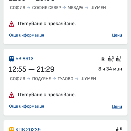
СОФИЯ
СОФИЯ СЕВЕР
МЕЗДРА
ШУМЕН
Пътуване с прекачване.
Още информация
Цени
Влак със
Седящ
Сед
БВ 8613
12:55 — 21:29
8 ч 34 мин
СОФИЯ
ПОДУЯНЕ
ТУЛОВО
ШУМЕН
Пътуване с прекачване.
Още информация
Цени
Ел
КПВ 20239