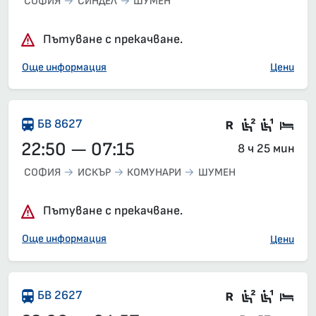
СОФИЯ
СИНДЕЛ
ШУМЕН
Пътуване с прекачване.
Още информация
Цени
Във влака 
Седящи м
Седящ
Спа
БВ 8627
22:50 — 07:15
8 ч 25 мин
СОФИЯ
ИСКЪР
КОМУНАРИ
ШУМЕН
Пътуване с прекачване.
Още информация
Цени
Влак със з
Седящи м
Седящ
Спа
БВ 2627